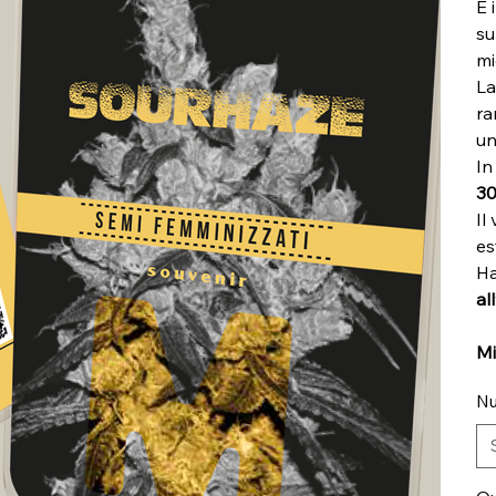
È 
su
mi
La
ra
u
In
30
Il
es
Ha
al
Mi
Nu