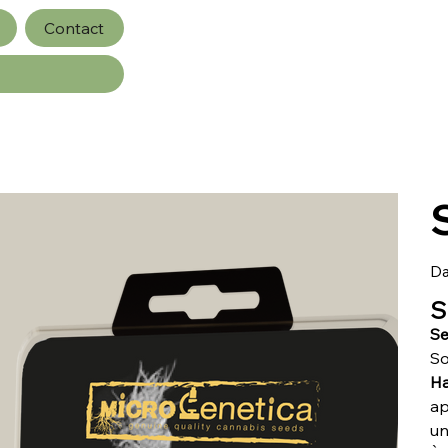
Contact
D
S
Se
So
H
a
u