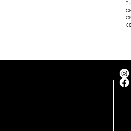
TH
CB
CB
CB
ini &
Contatti
izioni
seedbankers@gmail.com
olicy
licy