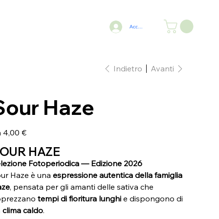
Accedi
Indietro
Avanti
Sour Haze
Prezzo
a
4,00 €
OUR HAZE
lezione Fotoperiodica — Edizione 2026
ur Haze è una
espressione autentica della famiglia
aze
, pensata per gli amanti delle sativa che
pprezzano
tempi di fioritura lunghi
e dispongono di
n
clima caldo
.