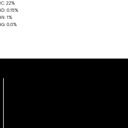
C: 22%
D: 0,15%
N: 1%
G: 0,0%
Microgenetica
Microgenetica 2026. Tutti i diritti riservati