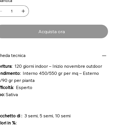
antità
Acquista ora
heda tecnica
oritura:
120 giorni indoor – Inizio novembre outdoor
ndimento:
Interno 450/550 gr per mq – Esterno
/90 gr per pianta
fficoltà:
Esperto
po:
Sativa
cchetto di :
3 semi, 5 semi, 10 semi
lori in %: