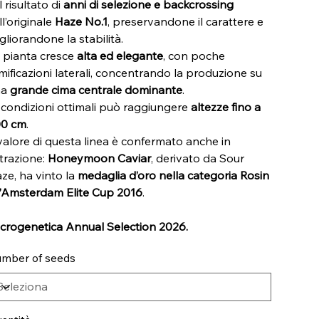
il risultato di
anni di selezione e backcrossing
ll’originale
Haze No.1
, preservandone il carattere e
gliorandone la stabilità.
 pianta cresce
alta ed elegante
, con poche
mificazioni laterali, concentrando la produzione su
na
grande cima centrale dominante
.
 condizioni ottimali può raggiungere
altezze fino a
0 cm
.
 valore di questa linea è confermato anche in
trazione:
Honeymoon Caviar
, derivato da Sour
ze, ha vinto la
medaglia d’oro nella categoria Rosin
l’Amsterdam Elite Cup 2016
.
crogenetica Annual Selection 2026.
mber of seeds