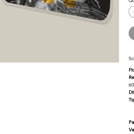
Qu
Sc
Fi
Re
60
Di
Ti
Pa
Va