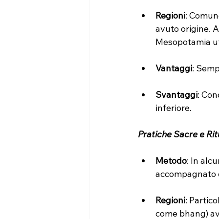
Regioni
: Comune
avuto origine. An
Mesopotamia ut
Vantaggi
: Semp
Svantaggi
: Con
inferiore.
Pratiche Sacre e Rit
Metodo
: In alc
accompagnato da 
Regioni
: Partic
come bhang) avev