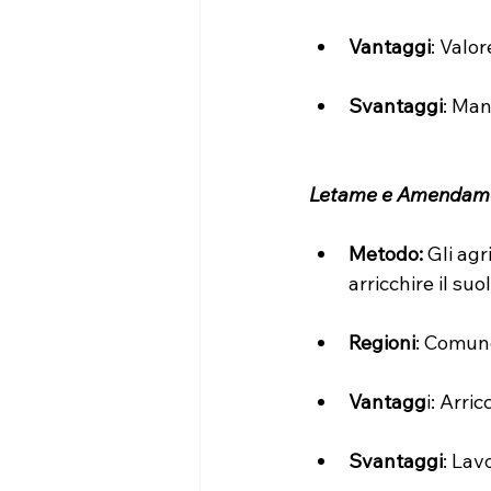
Vantaggi
: Valo
Svantaggi
: Man
Letame e Amendame
Metodo:
 Gli ag
arricchire il su
Regioni
: Comune
Vantagg
i: Arri
Svantaggi
: Lav