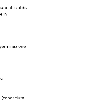
 cannabis abbia 
e in 
i germinazione 
ra 
s (conosciuta 