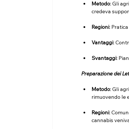
Metodo
: Gli ag
credeva support
Regioni
: Pratic
Vantaggi
: Contr
Svantaggi
: Pia
Preparazione dei Let
Metodo
: Gli ag
rimuovendo le e
Regioni
: Comune
cannabis veniva 