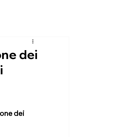
one dei
i
one dei 