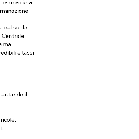
 ha una ricca 
erminazione 
a nel suolo 
a Centrale 
à ma 
dibili e tassi 
mentando il 
icole, 
i.