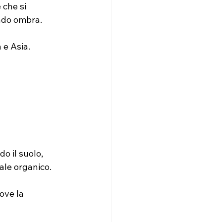
 che si 
endo ombra.
 e Asia.
o il suolo, 
ale organico.
ove la 