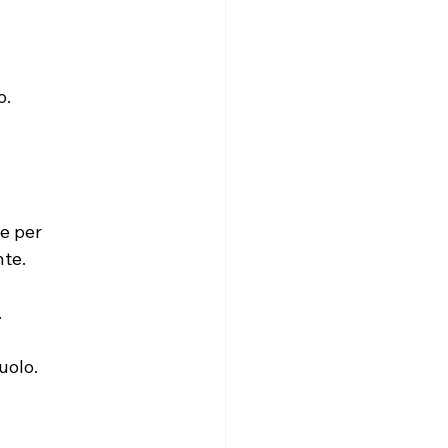
o.
e per 
nte.
.
uolo.